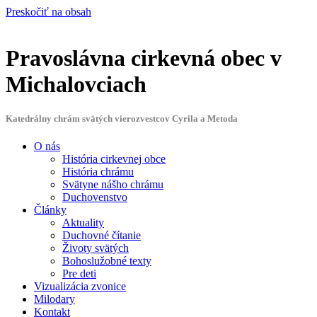
Preskočiť na obsah
Pravoslávna cirkevná obec
v
Michalovciach
Katedrálny chrám svätých vierozvestcov Cyrila a Metoda
O nás
História cirkevnej obce
História chrámu
Svätyne nášho chrámu
Duchovenstvo
Články
Aktuality
Duchovné čítanie
Životy svätých
Bohoslužobné texty
Pre deti
Vizualizácia zvonice
Milodary
Kontakt