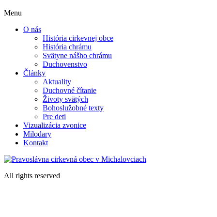
Menu
O nás
História cirkevnej obce
História chrámu
Svätyne nášho chrámu
Duchovenstvo
Články
Aktuality
Duchovné čítanie
Životy svätých
Bohoslužobné texty
Pre deti
Vizualizácia zvonice
Milodary
Kontakt
All rights reserved