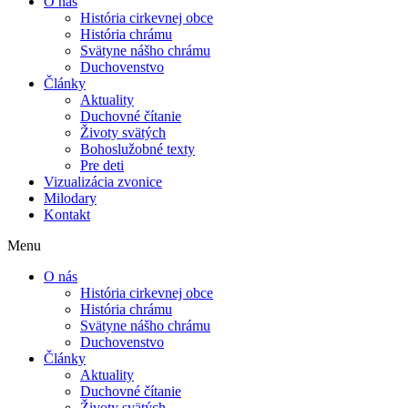
O nás
História cirkevnej obce
História chrámu
Svätyne nášho chrámu
Duchovenstvo
Články
Aktuality
Duchovné čítanie
Životy svätých
Bohoslužobné texty
Pre deti
Vizualizácia zvonice
Milodary
Kontakt
Menu
O nás
História cirkevnej obce
História chrámu
Svätyne nášho chrámu
Duchovenstvo
Články
Aktuality
Duchovné čítanie
Životy svätých